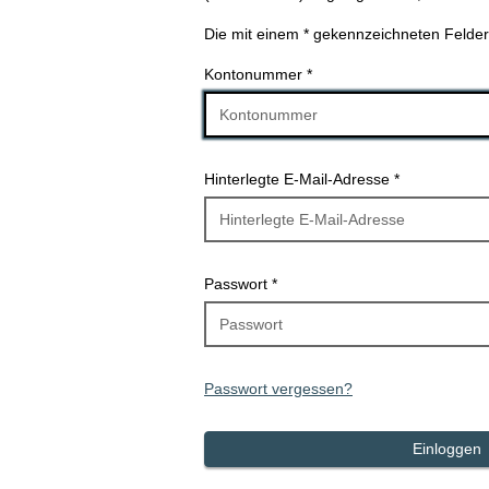
Die mit einem * gekennzeichneten Felder s
(
Kontonummer
*
P
f
l
i
(
Hinterlegte E-Mail-Adresse
*
c
P
h
f
t
l
f
i
e
(
Passwort
*
c
l
P
h
d
f
t
)
l
f
i
e
Passwort vergessen?
c
l
h
d
t
Einloggen
)
f