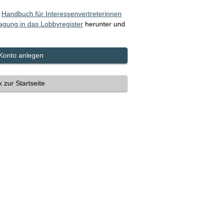
s
Handbuch für Interessenvertreterinnen
ragung in das Lobbyregister
herunter und
 Konto anlegen
 zur Startseite