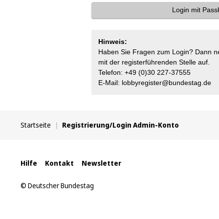
e
Login mit Pass
l
d
)
Hinweis:
Haben Sie Fragen zum Login? Dann ne
mit der registerführenden Stelle auf.
Telefon: +49 (0)30 227-37555
E-Mail: lobbyregister@bundestag.de
Sie
Startseite
Registrierung/Login Admin-Konto
befinden
sich
hier:
Interne
Hilfe
Kontakt
Newsletter
Links
© Deutscher Bundestag