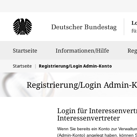
L
fü
Hauptnavigation
Startseite
Informationen/Hilfe
Reg
Sie
Startseite
Registrierung/Login Admin-Konto
befinden
Registrierung/Login Admin-
sich
hier:
Login für Interessen­ver
Interessen­vertreter
Wenn Sie bereits ein Konto zur Verwaltun
(Admin-Konto) angelegt haben, können S